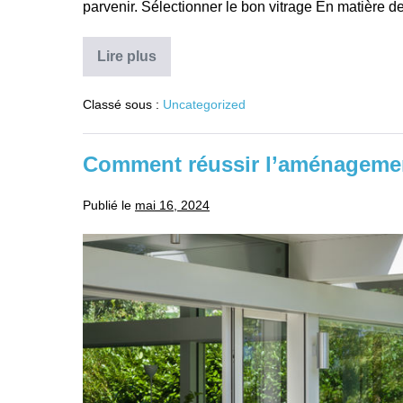
parvenir. Sélectionner le bon vitrage En matière
Lire plus
Nouvelle-
Aquitaine :
comment
Classé sous :
Uncategorized
choisir
des
fenêtres
performantes
Comment réussir l’aménagemen
pour
faire
des
Publié le
mai 16, 2024
économies
d’énergie ?
Comment
réussir
l’aménagement
de
votre
véranda ?