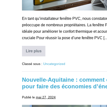
En tant qu’installateur fenêtre PVC, nous constaton
préoccupe de nombreux propriétaires. La fenêtre 
idéale pour améliorer le confort thermique et acou
cruciale Pour réussir la pose d’une fenêtre PVC [
Lire plus
Comment
réaliser
la
Classé sous :
Uncategorized
pose
de
fenêtre
en
Nouvelle-Aquitaine : comment 
PVC
lors
pour faire des économies d’éne
d’une
rénovation
?
Publié le
mai 27, 2024