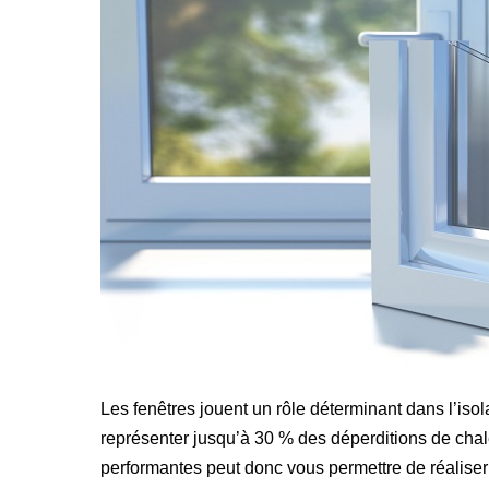
Nouvelle-
Aquitaine :
comment
choisir
des
fenêtres
performantes
pour
faire
des
économies
d’énergie ?
Les fenêtres jouent un rôle déterminant dans l’isol
représenter jusqu’à 30 % des déperditions de chal
performantes peut donc vous permettre de réalise