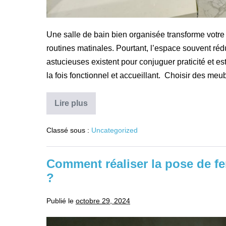
Une salle de bain bien organisée transforme votre 
routines matinales. Pourtant, l’espace souvent ré
astucieuses existent pour conjuguer praticité et e
la fois fonctionnel et accueillant. Choisir des me
Lire plus
Comment
optimiser
le
Classé sous :
Uncategorized
rangement
dans
votre
salle
Comment réaliser la pose de fe
de
bain
?
?
Publié le
octobre 29, 2024
Comment